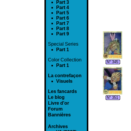
Part 3
Part 4
Part 5
Part 6
Part 7
Part 8
Part 9
Special Series
Part 1
Color Collection
N° 345
Part 1
La contrefaçon
Visuels
Les fancards
Le blog
N° 351
Livre d'or
Forum
Bannières
Archives