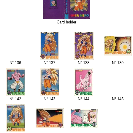
Card holder
N° 136
N° 137
N° 138
N° 139
N° 142
N° 143
N° 144
N° 145