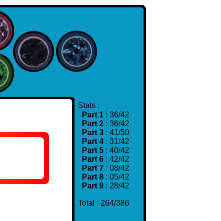
Stats :
Part 1
: 36/42
Part 2
: 36/42
Part 3
: 41/50
Part 4
: 31/42
Part 5
: 40/42
Part 6
: 42/42
Part 7
: 08/42
Part 8
: 05/42
Part 9
: 28/42
Total : 264/386