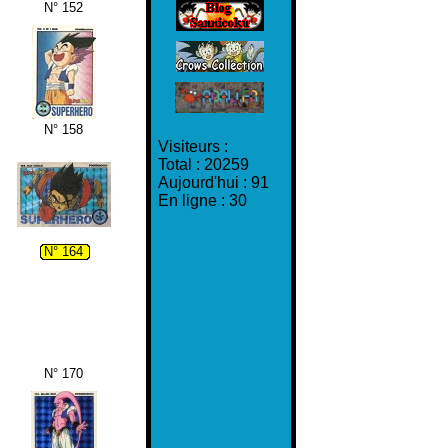
N° 152
N° 158
Visiteurs :
Total : 20259
Aujourd'hui : 91
En ligne : 30
N° 164
N° 170