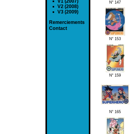
V1 (2007)
N° 147
V2 (2008)
V3 (2009)
Remerciements
Contact
N° 153
N° 159
N° 165