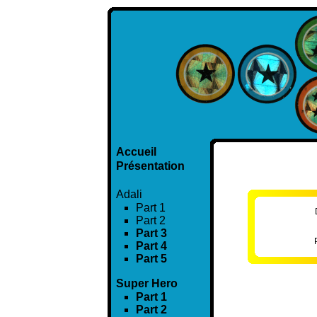
Accueil
Présentation
Adali
Part 1
Part 2
Part 3
Part 4
Part 5
Super Hero
Part 1
Part 2