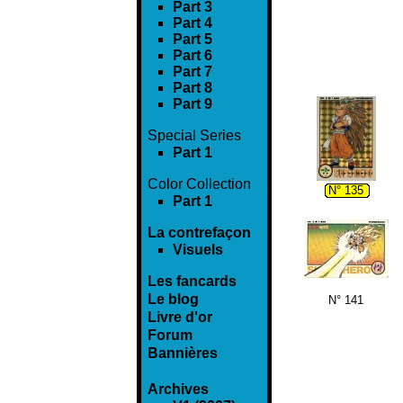
Part 3
Part 4
Part 5
Part 6
Part 7
Part 8
Part 9
Special Series
Part 1
Color Collection
N° 135
Part 1
La contrefaçon
Visuels
Les fancards
Le blog
N° 141
Livre d'or
Forum
Bannières
Archives