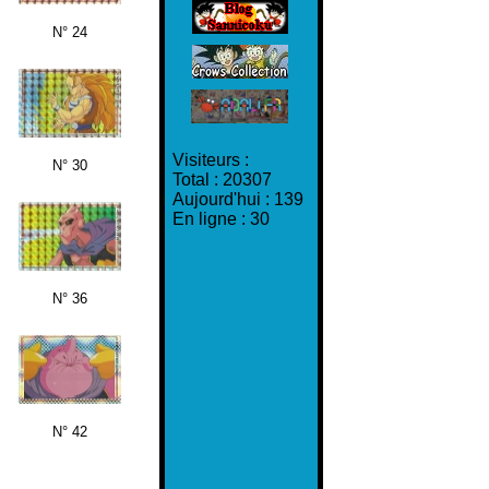
N° 24
Visiteurs :
N° 30
Total : 20307
Aujourd'hui : 139
En ligne : 30
N° 36
N° 42