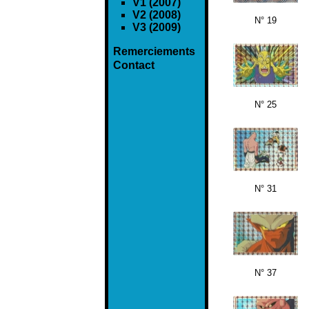
V1 (2007)
V2 (2008)
N° 19
V3 (2009)
Remerciements
Contact
N° 25
N° 31
N° 37