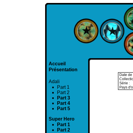
Accueil
Présentation
Date de s
Collectio
Adali
Série :
Part 1
Pays d'or
Part 2
Part 3
Part 4
Part 5
Super Hero
Part 1
Part 2