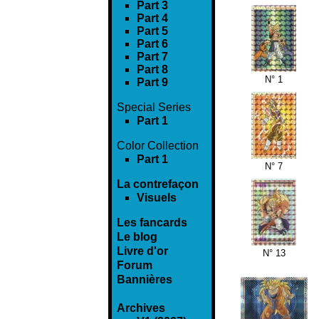
Part 3
Part 4
Part 5
Part 6
Part 7
Part 8
N° 1
Part 9
Special Series
Part 1
Color Collection
Part 1
N° 7
La contrefaçon
Visuels
Les fancards
Le blog
Livre d'or
N° 13
Forum
Bannières
Archives