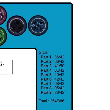
Stats :
Part 1
: 36/42
Part 2
: 36/42
nu
 47
Part 3
: 41/50
Part 4
: 31/42
Part 5
: 40/42
Part 6
: 42/42
Part 7
: 08/42
Part 8
: 05/42
Part 9
: 28/42
Total : 264/386