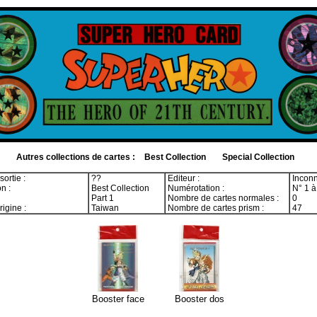
Autres collections de cartes :
Best Collection
Special Collection
ortie :
??
Editeur :
Incon
n :
Best Collection
Numérotation :
N° 1 à
Part 1
Nombre de cartes normales :
0
igine :
Taiwan
Nombre de cartes prism :
47
Booster face
Booster dos